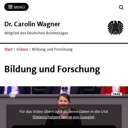
MENÜ
Dr.​ Carolin Wagner
Mitglied des Deutschen Bundestages
Start
›
Videos
›
Bildung und Forschung
Bildung und Forschung
Für das Video überträgst du deine Daten in die USA
(
Datenschutzerklärung von Google
).