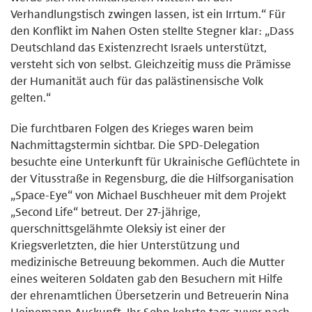
Verhandlungstisch zwingen lassen, ist ein Irrtum.“ Für
den Konflikt im Nahen Osten stellte Stegner klar: „Dass
Deutschland das Existenzrecht Israels unterstützt,
versteht sich von selbst. Gleichzeitig muss die Prämisse
der Humanität auch für das palästinensische Volk
gelten.“
Die furchtbaren Folgen des Krieges waren beim
Nachmittagstermin sichtbar. Die SPD-Delegation
besuchte eine Unterkunft für Ukrainische Geflüchtete in
der Vitusstraße in Regensburg, die die Hilfsorganisation
„Space-Eye“ von Michael Buschheuer mit dem Projekt
„Second Life“ betreut. Der 27-jährige,
querschnittsgelähmte Oleksiy ist einer der
Kriegsverletzten, die hier Unterstützung und
medizinische Betreuung bekommen. Auch die Mutter
eines weiteren Soldaten gab den Besuchern mit Hilfe
der ehrenamtlichen Übersetzerin und Betreuerin Nina
Heinemann Auskunft. Ihr Sohn kehrte tags zuvor nach