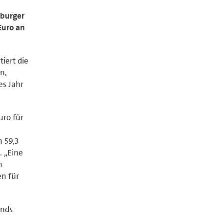
sburger
Euro an
iert die
n,
es Jahr
uro für
n 59,3
. „Eine
n
n für
ands