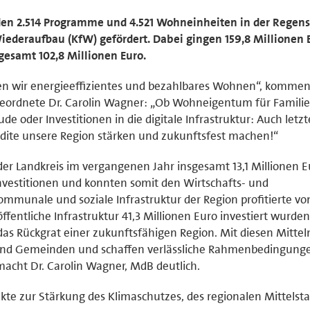
en 2.514 Programme und 4.521 Wohneinheiten in der Regen
Wiederaufbau (KfW) gefördert. Dabei gingen 159,8 Millionen 
sgesamt 102,8 Millionen Euro.
en wir energieeffizientes und bezahlbares Wohnen“, komment
ordnete Dr. Carolin Wagner: „Ob Wohneigentum für Familie
oder Investitionen in die digitale Infrastruktur: Auch letzt
dite unsere Region stärken und zukunftsfest machen!“
 der Landkreis im vergangenen Jahr insgesamt 13,1 Millionen E
stitionen und konnten somit den Wirtschafts- und
ommunale und soziale Infrastruktur der Region profitierte vo
öffentliche Infrastruktur 41,3 Millionen Euro investiert wurden
t das Rückgrat einer zukunftsfähigen Region. Mit diesen Mittel
und Gemeinden und schaffen verlässliche Rahmenbedingunge
cht Dr. Carolin Wagner, MdB deutlich.
kte zur Stärkung des Klimaschutzes, des regionalen Mittelst